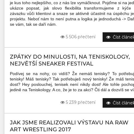
je kus toho nejlepšího, co z nás lze vymáčknout. Pojďme si na je
ukázce popsat, jak slovo flexibilita transformujeme z kýče
závazku vůči klientovi a snaze se aktivně účastnit na úspěchu j
projektu. Neboť nám to není putna a logika je jednoduchá -> Daří
se vám, tak se daří nám.
5 506 přečtení
Číst článe
ZPÁTKY DO MINULOSTI, NA TENISKOLOGY,
NEJVĚTŠÍ SNEAKER FESTIVAL
Podívej se na nohy, co vidíš? Že nemáš tenisky? To potřebu
tenisky! Máš tenisky? Tak potřebuješ nový tenisky! Že máš teni
dost? Hey poslouchej, tenisek není nikdy dost! Ale tohle pocho
jedině na Teniskology. A co, že je to za akci? Čti dál a dozvíš se ví
5 239 přečtení
Číst článe
JAK JSME REALIZOVALI VÝSTAVU NA RAW
ART WRESTLING 2017