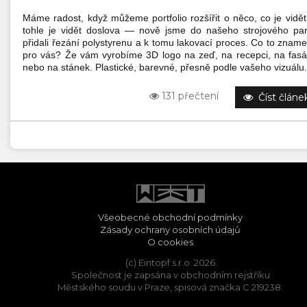
Máme radost, když můžeme portfolio rozšířit o něco, co je vidět
tohle je vidět doslova — nově jsme do našeho strojového pa
přidali řezání polystyrenu a k tomu lakovací proces. Co to znam
pro vás? Že vám vyrobíme 3D logo na zeď, na recepci, na fas
nebo na stánek. Plastické, barevné, přesně podle vašeho vizuálu.
131 přečtení
Číst článe
Všeobecné obchodní podmínky
Zásady ochrany osobních údajů
O cookies
(c) Eintopf s.r.o. 2026
Společnost je zapsána v obchodním rejstříku
Městského soudu v Praze, spisová značka C 219238.