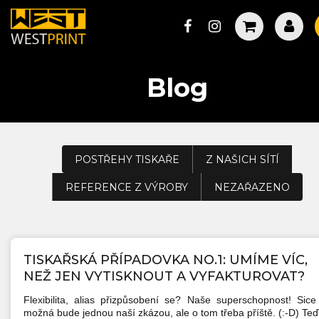
Blog
POSTŘEHY TISKAŘE
Z NAŠICH SÍTÍ
REFERENCE Z VÝROBY
NEZAŘAZENO
TISKAŘSKÁ PŘÍPADOVKA NO.1: UMÍME VÍC,
NEŽ JEN VYTISKNOUT A VYFAKTUROVAT?
Flexibilita, alias přizpůsobení se? Naše superschopnost! Sice
možná bude jednou naší zkázou, ale o tom třeba příště. (:-D) Teď