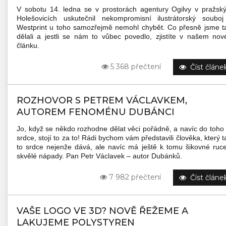
V sobotu 14. ledna se v prostorách agentury Ogilvy v pražsk
Holešovicích uskutečnil nekompromisní ilustrátorský soubo
Westprint u toho samozřejmě nemohl chybět. Co přesně jsme 
dělali a jestli se nám to vůbec povedlo, zjistíte v našem no
článku.
5 368 přečtení
Číst článe
ROZHOVOR S PETREM VÁCLAVKEM,
AUTOREM FENOMÉNU DUBÁNCI
Jo, když se někdo rozhodne dělat věci pořádně, a navíc do toho
srdce, stojí to za to! Rádi bychom vám představili člověka, který 
to srdce nejenže dává, ale navíc má ještě k tomu šikovné ruc
skvělé nápady. Pan Petr Václavek – autor Dubánků.
7 982 přečtení
Číst článe
VAŠE LOGO VE 3D? NOVĚ ŘEŽEME A
LAKUJEME POLYSTYREN