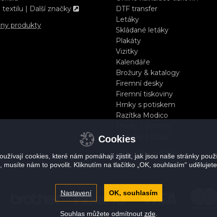
 textilu | Další značky
DTF transfer
Letáky
hny produkty
Skládané letáky
Plakáty
Vizitky
Kalendáře
Brožury & katalogy
Firemní desky
Firemní tiskoviny
Hrnky s potiskem
Razítka Modico
Placky | Buttony
Krabičky | Obaly
Cookies
» Všechny produkty
užívají cookies, které nám pomáhají zjistit, jak jsou naše stránky pou
, musíte nám to povolit. Kliknutím na tlačítko „OK, souhlasím“ udělujete
Nastavení
OK, souhlasím
Souhlas můžete odmítnout
zde
.