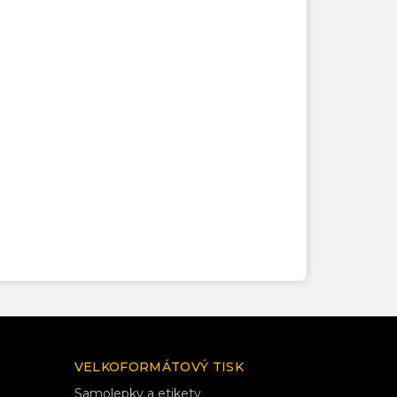
VELKOFORMÁTOVÝ TISK
Samolepky a etikety