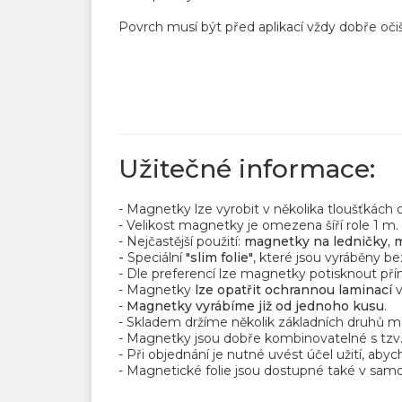
Povrch musí být před aplikací vždy dobře očiš
Užitečné informace:
- Magnetky lze vyrobit v několika tloušťkách
- Velikost magnetky je omezena šíří role 1 m.
- Nejčastější použití:
magnetky na ledničky, m
-
Speciální
"slim folie"
, které jsou vyráběny be
- Dle preferencí lze magnetky potisknout přím
- Magnetky
lze opatřit ochrannou laminací
-
Magnetky vyrábíme již od jednoho kusu
.
- Skladem držíme několik základních druhů mag
- Magnetky jsou dobře kombinovatelné s tzv
- Při objednání je nutné uvést účel užití, ab
- Magnetické folie jsou dostupné také v samol