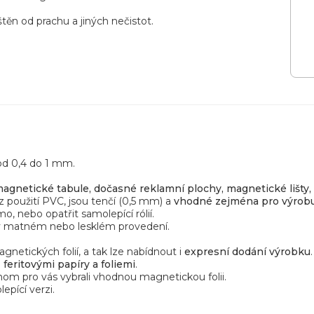
těn od prachu a jiných nečistot.
 od 0,4 do 1 mm.
agnetické tabule, dočasné reklamní plochy, magnetické lišty
z použití PVC, jsou tenčí (0,5 mm) a
vhodné zejména pro výrob
o, nebo opatřit samolepící rólií.
v matném nebo lesklém provedení.
netických folií, a tak lze nabídnout i
expresní dodání výrobku
.
.
feritovými papíry a foliemi
.
ychom pro vás vybrali vhodnou magnetickou folii.
epící verzi.