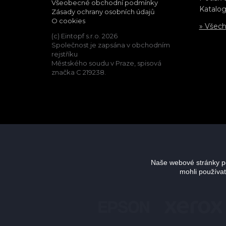
Všeobecné obchodní podmínky
Katalog
Zásady ochrany osobních údajů
O cookies
» Všec
(c) Eintopf s.r.o. 2026
Společnost je zapsána v obchodním
rejstříku
Městského soudu v Praze, spisová
značka C 219238.
Naše webové stránky po
mohli používat