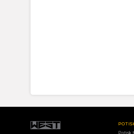
POTIS
Potisk t