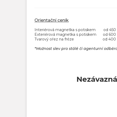
Orientační ceník
Interiérová magnetka s potiskem
od 450
Exteriérová magnetka s potiskem
od 600
Tvarový ořez na fréze
od 400 
*Možnost slev pro stálé či agenturní odběr
Nezávazná