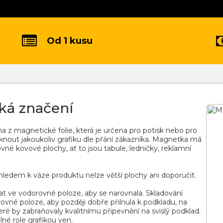
Od 1 kusu
ká značení
 z magnetické folie, která je určena pro potisk nebo pro
sknout jakoukoliv grafiku dle přání zákazníka. Magnetka má
 rovné kovové plochy, ať to jsou tabule, ledničky, reklamní
hledem k váze produktu nelze větší plochy ani doporučit.
ovat ve vodorovné poloze, aby se narovnala. Skladování
ovné poloze, aby později dobře přilnula k podkladu, na
eré by zabraňovaly kvalitnímu připevnění na svislý podklad.
lné role grafikou ven.