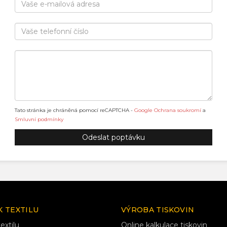
Tato stránka je chráněná pomocí reCAPTCHA -
Google Ochrana soukromí
a
Smluvní podmínky
K TEXTILU
VÝROBA TISKOVIN
extilu
Online kalkulace tiskovin