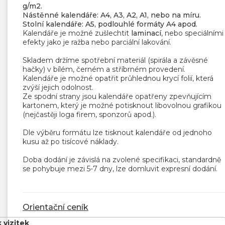
g/m2.
Nástěnné kalendáře: A4, A3, A2, A1, nebo na míru.
Stolní kalendáře: A5, podlouhlé formáty A4 apod.
Kalendáře je možné zušlechtit
laminací
, nebo speciálními
efekty jako je ražba nebo parciální lakování.
Skladem držíme spotřební materiál (spirála a závěsné
hačky) v bílém, černém a stříbrném provedení.
Kalendáře je možné opatřit průhlednou krycí folií, která
zvýší jejich odolnost.
Ze spodní strany jsou kalendáře opatřeny zpevňujícím
kartonem, který je možné potisknout libovolnou grafikou
(nejčastěji loga firem, sponzorů apod.).
Dle výběru formátu lze tisknout kalendáře od jednoho
kusu až po tisícové náklady.
Doba dodání je závislá na zvolené specifikaci, standardně
se pohybuje mezi 5-7 dny, lze domluvit expresní dodání.
Orientační ceník