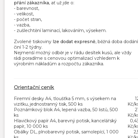
přání zákazníka,
ať už jde o:
- barevnost,
- velikost,
- počet stran,
- vazba,
- zušlechtění laminací, lakováním, výsekem.
Zvolené tiskoviny
lze dodat expresně
, běžná doba dodání
činí 1-2 týdny.
Nejmenší možný odběr je v řádu desítek kusů, ale vždy
rádi poradíme s cenovou optimalizací vzhledem k
výrobním nákladům a rozpočtu zákazníka.
Orientační ceník
Firemní desky A4, tloušťka 5 mm, s výsekem na
1
vizitku, jednostranný tisk, 500 ks
Kč/k
Poznámkový blok A4, lepená vazba, 50 listů, 500
2
ks
Kč/k
Hlavičkový papír A4, barevný potisk, kancelářský
0,4
papír, 10 000 ks
Kč/k
Obálky DL, plnobarevný potisk, samolepící, 1 000
2,
ks
Kč/k