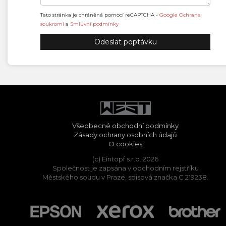
Tato stránka je chráněná pomocí reCAPTCHA -
Google Ochrana
soukromí
a
Smluvní podmínky
Všeobecné obchodní podmínky
Zásady ochrany osobních údajů
O cookies
(c) Eintopf s.r.o. 2026
Společnost je zapsána v obchodním rejstříku
Městského soudu v Praze, spisová značka C 219238.