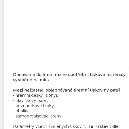
Dodáváme do firem různé spotřební tiskové materiály
vyráběné na míru.
Mezi nejčastěji objednávané firemní tiskoviny patří:
- firemní desky (slohy),
- hlavičkový papír,
- poznámkové bloky,
- obálky,
- samopropisovací archy.
Parametry všech zvolených tiskovin,
lze nastavit dle