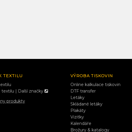
K TEXTILU
VÝROBA TISKOVIN
extilu
Online kalkulace tiskovin
 textilu | Další značky
DTF transfer
Letáky
hny produkty
Skládané letáky
Plakáty
Vizitky
Kalendáře
Brožury & katalogy