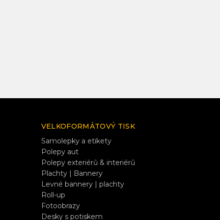
VELKOFORMÁTOVÝ TISK
Samolepky a etikety
Polepy aut
Polepy exteriérů & interiérů
Plachty | Bannery
Levné bannery | plachty
Roll-up
Fotoobrazy
Desky s potiskem