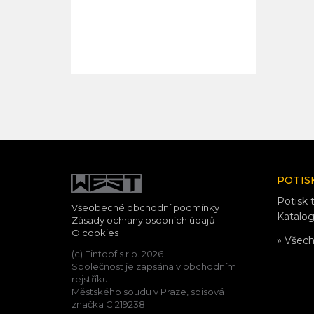
POTIS
Potisk t
Všeobecné obchodní podmínky
Katalog
Zásady ochrany osobních údajů
O cookies
» Všec
(c) Eintopf s.r.o. 2026
Společnost je zapsána v obchodním
rejstříku
Městského soudu v Praze, spisová
značka C 219238.