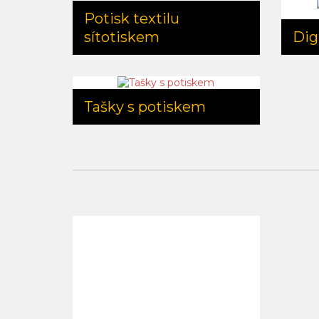
Potisk textilu
sítotiskem
Digi
Tašky s potiskem