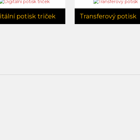
tální potisk triček
Transferový potisk