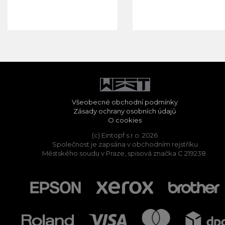
Všeobecné obchodní podmínky
Zásady ochrany osobních údajů
O cookies
(c) Eintopf s.r.o. 2026
Společnost je zapsána v obchodním rejstříku
Městského soudu v Praze, spisová značka C 219238.