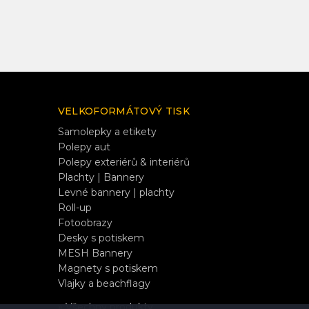
VELKOFORMÁTOVÝ TISK
Samolepky a etikety
Polepy aut
Polepy exteriérů & interiérů
Plachty | Bannery
Levné bannery | plachty
Roll-up
Fotoobrazy
Desky s potiskem
MESH Bannery
Magnety s potiskem
Vlajky a beachflagy
» Všechny produkty