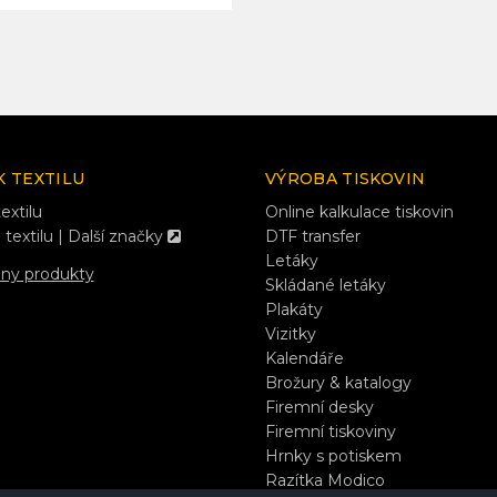
K TEXTILU
VÝROBA TISKOVIN
extilu
Online kalkulace tiskovin
 textilu | Další značky
DTF transfer
Letáky
hny produkty
Skládané letáky
Plakáty
Vizitky
Kalendáře
Brožury & katalogy
Firemní desky
Firemní tiskoviny
Hrnky s potiskem
Razítka Modico