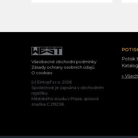
POTIS
Potisk t
Všeobecné obchodní podmínky
Katalog
Zásady ochrany osobních údajů
O cookies
» Všec
(c) Eintopf s.r.o. 2026
Společnost je zapsána v obchodním
rejstříku
Městského soudu v Praze, spisová
značka C 219238.