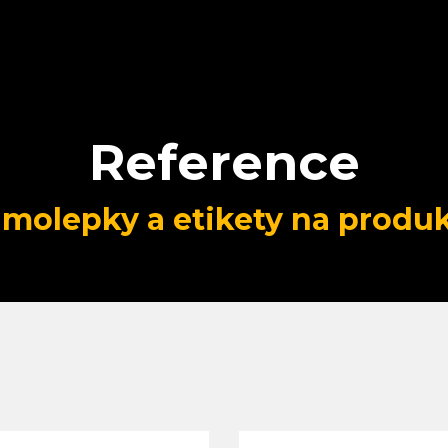
Reference
molepky a etikety na produ